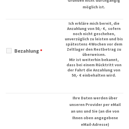
Gründen nicht durchgängig
möglich ist.
Ich erkläre mich bereit, die
Anzahlung von 50,- €, sofern
noch nicht geschehen,
unverzüglich zu leisten und bis
spätestens 4 Wochen vor dem
Zeltlager den Restbetrag zu
Bezahlung
*
überweisen.
Mir ist weiterhin bekannt,
dass bei einem Rücktritt von
der Fahrt die Anzahlung von
50,- € einbehalten wird.
Ihre Daten werden über
unseren Provider per eMail
an uns und Sie (an die von
Ihnen oben angegebene
eMail-Adresse)