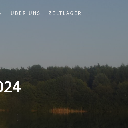
N
ÜBER UNS
ZELTLAGER
024