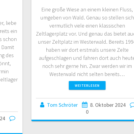
Eine große Wiese an einem kleinen Fluss,
umgeben von Wald. Genau so stellen sich
r, liebe
vermutlich viele einen klassischen
reits ein
Zeltlagerplatz vor. Und genau das bietet au
s schon
unser Zeltplatz im Westerwald. Bereits 199
. Damit
haben wir dort erstmals unsere Zelte
ung des
aufgeschlagen und fahren dort auch heut
önnt,
noch sehr gerne hin. Zwar werden wir im
rmin
Westerwald nicht selten bereits…
eltlager
WEITERLESEN
Tom Schröter
8. Oktober 2024
0
024