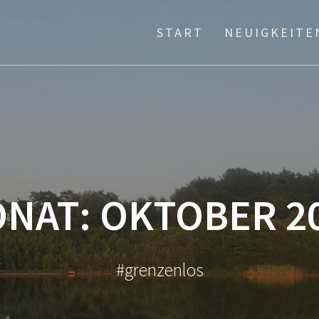
START
NEUIGKEITE
NAT:
OKTOBER 2
#grenzenlos