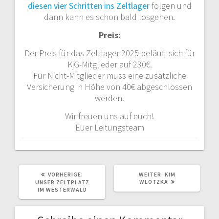
diesen vier Schritten ins Zeltlager
folgen und
dann kann es schon bald losgehen.
Preis:
Der Preis für das Zeltlager 2025 beläuft sich für
KjG-Mitglieder auf 230€.
Für Nicht-Mitglieder muss eine zusätzliche
Versicherung in Höhe von 40€ abgeschlossen
werden.
Wir freuen uns auf euch!
Euer Leitungsteam
VORHERIGER
NÄCHSTER
VORHERIGE:
WEITER:
KIM
BEITRAG:
BEITRAG:
WLOTZKA
UNSER ZELTPLATZ
IM WESTERWALD