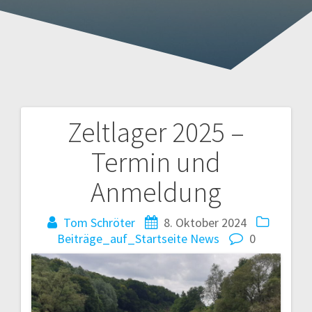
Zeltlager 2025 –
Beitragsnavigation
Termin und
Anmeldung
Tom Schröter
8. Oktober 2024
Beiträge_auf_Startseite
News
0